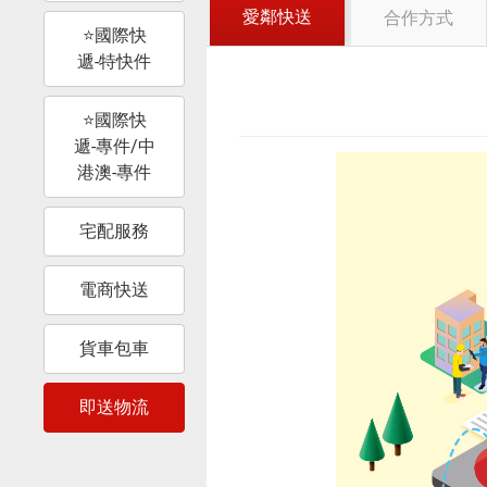
愛鄰快送
合作方式
⭐國際快
遞-特快件
⭐國際快
遞-專件/中
港澳-專件
宅配服務
電商快送
貨車包車
即送物流