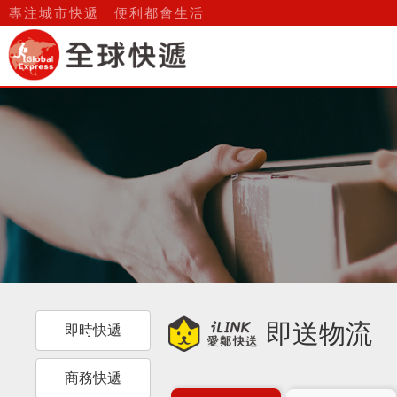
即送物流_服務項目 | 全球
專注城市快遞 便利都會生活
關於我
即送物流
即時快遞
商務快遞