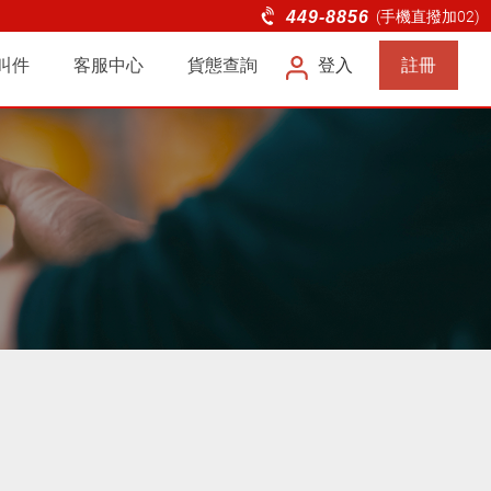
快遞、電商物流服務
449-8856
(手機直撥加02)
叫件
客服中心
貨態查詢
登入
註冊
企業
問題
連絡我們
滿意度調查