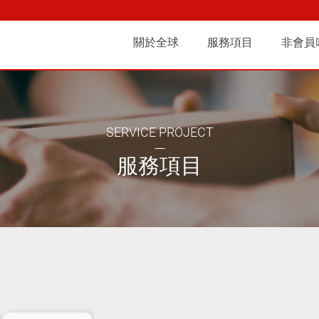
快遞 | 台北即時快遞、商務
關於全球
服務項目
非會員
們
商務快遞
沿革
全球人
其他服務
營運據點
合作夥伴
關係
常見
SERVICE PROJECT
服務項目