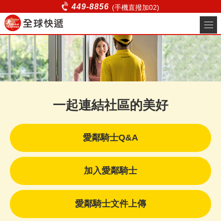
愛鄰騎士介紹_愛鄰騎士 | 全
449-8856
(手機直撥加02)
球快遞 | 台北即時快遞、商
關於全球
務快遞、電商物流服務
服務項目
非會員叫件
客服中心
一起連結社區的美好
貨態查詢
登入
愛鄰騎士Q&A
註冊
加入愛鄰騎士
愛鄰騎士文件上傳