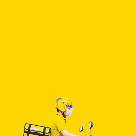
Ariel
愛鄰騎士 年資3年
服務區域 台南市中西區
除了配送服務，我也幫助店家建立與顧客之間的信
感，讓店家感到更開心。”