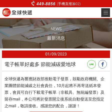
電子帳單好處多 節能減碳愛
449-8856
(手機直撥加02)
地球_最新消息 | 全球快遞 |
關於全球
台北即時快遞、商務快遞、
服務項目
NEWS
電商物流服務
非會員叫件
最新消息
客服中心
01
09
2023
貨態查詢
電子帳單好處多 節能減碳愛地球
登入
註冊
全球快遞為響應財政部推動電子發票，鼓勵政府機關、企
業團體節能減碳之社會責任，10月起將不再寄送紙本發
票，會員可自行下載電子帳單（非載具、無統編發票）及
留存mail，本公司將於發票開立後系統自動發送至您指定
之mail，敬請接收。感謝您的配合，謝謝！