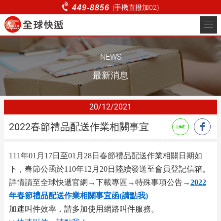
2022春節禮品配送作業相關
449-8856
(手機直撥加02)
事宜_最新消息 | 全球快遞 |
關於全球
台北即時快遞、商務快遞、
服務項目
NEWS
電商物流服務
非會員叫件
最新消息
客服中心
20
12
2021
貨態查詢
2022春節禮品配送作業相關事宜
登入
註冊
111年01月17日至01月28日春節禮品配送作業相關日期如
下，春節公函於110年12月20日陸續發送至會員登記信箱。
詳情請至全球快遞官網→下載專區→特殊事項公告→
2022
年春節禮品配送作業相關事宜函(請點我)
加速叫件效率，請多加使用網路叫件服務。