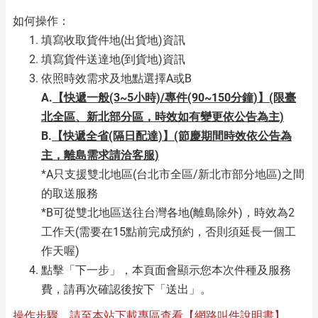
如何操作：
填寫收取貨件地(出貨地)資訊
填寫貨件送達地(到貨地)資訊
依照時效需求及地點選擇A或B
A.
【快遞一般(3~5小時)/專件(90~150分鐘)】(限臺
北全區、新北部分區，時效如有變更依公告為主)
B.
【快遞全省(隔日配達)】(節慶期間時效依公告為
主，離島需求請洽客服)
*A只支援雙北地區(台北市全區/新北市部分地區)之間
的取送服務
*B可從雙北地區送往台灣各地(離島除外)，時效為2
工作天(需要在15點前完成預約，否則須延長一個工
作天喔)
點擊「下一步」，本頁面會顯示您本次件種及服務
費，請再次確認後按下「送出」。
操作步驟，請至本站
下載專區查看【網路叫件說明書】
。