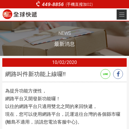
網路叫件新功能上線囉!!_最
449-8856
(手機直撥加02)
新消息 | 全球快遞 | 台北即
關於全球
時快遞、商務快遞、電商物
服務項目
NEWS
流服務
非會員叫件
最新消息
客服中心
10
02
2020
貨態查詢
網路叫件新功能上線囉!!
登入
註冊
為提升功能方便性，
網路平台又開發新功能囉！
以往的網路平台只適用雙北之間的來回快遞，
現在，您可以使用網路平台，託運送往台灣的各個縣市囉
(離島不適用，須請您電洽客服中心)。