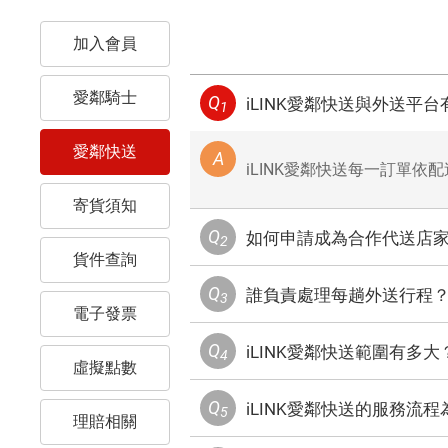
加入會員
愛鄰騎士
Q
iLINK愛鄰快送與外送平
1
愛鄰快送
A
iLINK愛鄰快送每一訂單
寄貨須知
Q
如何申請成為合作代送店
2
貨件查詢
Q
誰負責處理每趟外送行程
3
電子發票
Q
iLINK愛鄰快送範圍有多大
4
虛擬點數
Q
iLINK愛鄰快送的服務流程
5
理賠相關