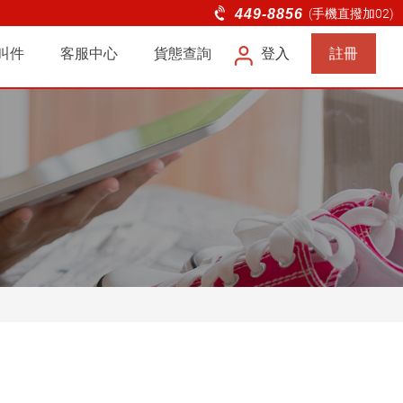
快遞、商務快遞、電商物流服務
449-8856
(手機直撥加02)
叫件
客服中心
貨態查詢
登入
註冊
企業
問題
連絡我們
滿意度調查