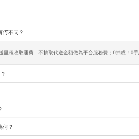
台有何不同？
依配送里程收取運費，不抽取代送金額做為平台服務費；0抽成！0
家？
？
？
為何？