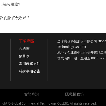
士前來服務?
具有保溫保冷效果？
下載專區
全球商務科技股份有限公司 Global C
Technology Co.,LTD.
合約書
地址：台北市中山區長安東路二段1
價目表
營業時間：週一至週五 08:30～20
常用表單文件
特殊事項公告
貨態查詢
隱私權政策
序、善良風俗、具危險性等違禁物品。
right © Global Commercial Technology Co.,LTD. All rights reserved.