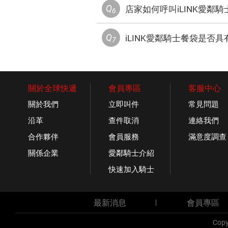
Q
店家如何呼叫iLINK愛鄰騎
6
Q
iLINK愛鄰騎士餐袋是否
7
關於全球快遞
會員專區
客服中心
關於我們
立即叫件
常見問題
沿革
查件取消
連絡我們
合作夥伴
會員服務
滿意度調查
關係企業
愛鄰騎士介紹
快速加入騎士
最新消息
會員專區
託運物件不得違反法令規章(含郵政法)或有違公共秩
Copy