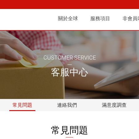
 | 全球快遞 | 台北即時
關於全球
服務項目
非會員
們
商務快遞
沿革
全球人
其他服務
營運據點
合作夥伴
關係
常見
CUSTOMER SERVICE
客服中心
常見問題
連絡我們
滿意度調查
常見問題