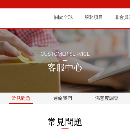
 | 全球快遞 | 台北即時
關於全球
服務項目
非會員
們
商務快遞
沿革
全球人
其他服務
營運據點
合作夥伴
關係
常見
CUSTOMER SERVICE
客服中心
常見問題
連絡我們
滿意度調查
常見問題