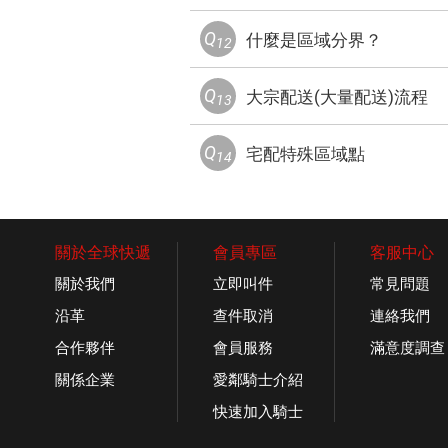
Q
什麼是區域分界？
12
Q
大宗配送(大量配送)流程
13
Q
宅配特殊區域點
14
關於全球快遞
會員專區
客服中心
關於我們
立即叫件
常見問題
沿革
查件取消
連絡我們
合作夥伴
會員服務
滿意度調查
關係企業
愛鄰騎士介紹
快速加入騎士