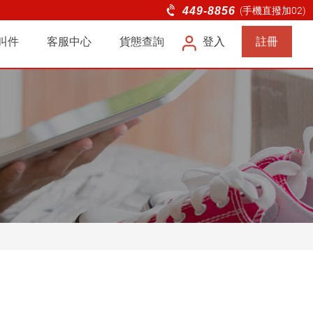
快遞、商務快遞、電商物流服務
449-8856
(手機直撥加02)
叫件
客服中心
貨態查詢
登入
註冊
企業
問題
連絡我們
滿意度調查