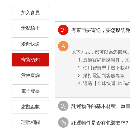
加入會員
愛鄰騎士
Q
有東西要寄送，要怎麼託運
1
愛鄰快送
A
以下方式，都可以為您服務
寄貨須知
透過官網網路叫件，直
使用智慧型手機下載A
貨件查詢
撥打電話到客服專線：44
透過【全球快遞LINE@
電子發票
Q
託運物件的基本材積、重
虛擬點數
2
Q
理賠相關
託運物件是否有包裝要求?
3