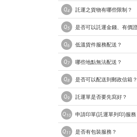
Q
託運之貨物有哪些限制？
4
Q
是否可以託運金錢、有價
5
Q
低溫貨件服務配送？
6
Q
哪些地點無法配送？
7
Q
是否可以配送到郵政信箱
8
Q
託運單是否要先寫好？
9
Q
申請印單(託運單列印)服務
10
Q
是否有包裝服務？
11