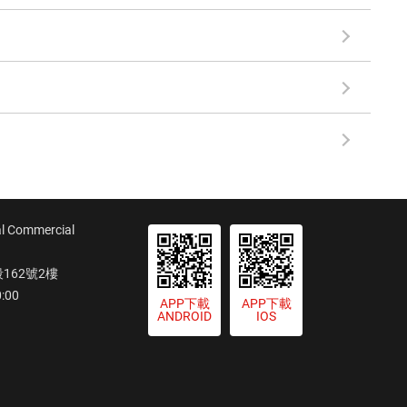
ommercial
62號2樓
:00
APP下載
APP下載
ANDROID
IOS